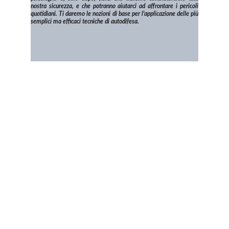
nostra sicurezza, e che potranno aiutarci ad affrontare i pericoli
quotidiani. Ti daremo le nozioni di base per l'applicazione delle più
semplici ma efficaci tecniche di autodifesa.