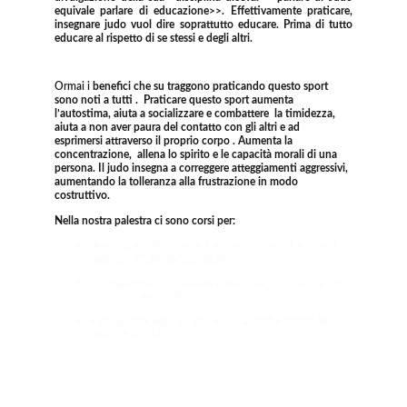
equivale parlare di educazione>>. Effettivamente praticare,
insegnare judo vuol dire soprattutto educare. Prima di tutto
educare al rispetto di se stessi e degli altri.
Ormai i 
benefici che su traggono praticando questo sport 
sono noti a tutti .  Praticare questo sport aumenta 
l’autostima, aiuta a socializzare e combattere  la timidezza, 
aiuta a non aver paura del contatto con gli altri e ad 
esprimersi attraverso il proprio corpo . Aumenta la 
concentrazione,  allena lo spirito e le capacità morali di una 
persona. Il judo insegna a correggere atteggiamenti aggressivi, 
aumentando la tolleranza alla frustrazione in modo 
costruttivo.
Nella nostra palestra ci sono corsi per:
bambini piccolissimi dai 4 ai 6 anni  (martedì e giovedì 
dalle ore 17.30 alle ore 18.30)
per ragazzi dai 7 ai 10 anni ( martedì e giovedì dalle ore 
18.30 alle ore 19.30)
e per giovani dagli 11 anni in su ( Lunedì e mercoledì 
dalle 18 alle 19.45)