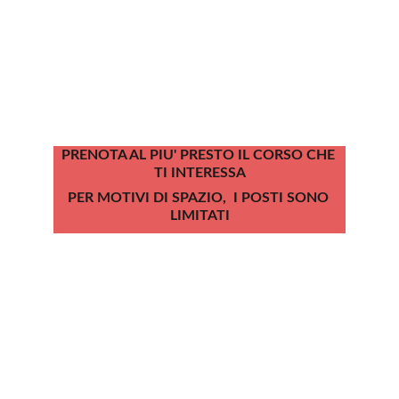
PRENOTA AL PIU' PRESTO IL CORSO CHE 
TI INTERESSA
PER MOTIVI DI SPAZIO,  I POSTI SONO 
LIMITATI