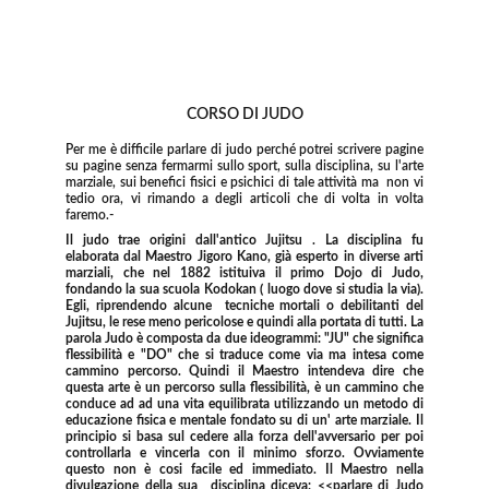
CORSO DI JUDO
Per me è difficile parlare di judo perché potrei scrivere pagine
su pagine senza fermarmi sullo sport, sulla disciplina, su l'arte
marziale, sui benefici fisici e psichici di tale attività ma non vi
tedio ora, vi rimando a degli articoli che di volta in volta
faremo.-
Il judo trae origini dall'antico Jujitsu . La disciplina fu
elaborata dal Maestro Jigoro Kano, già esperto in diverse arti
marziali, che nel 1882 istituiva il primo Dojo di Judo,
fondando la sua scuola Kodokan ( luogo dove si studia la via).
Egli, riprendendo alcune tecniche mortali o debilitanti del
Jujitsu, le rese meno pericolose e quindi alla portata di tutti. La
parola Judo è composta da due ideogrammi: "JU" che significa
flessibilità e "DO" che si traduce come via ma intesa come
cammino percorso. Quindi il Maestro intendeva dire che
questa arte è un percorso sulla flessibilità, è un cammino che
conduce ad ad una vita equilibrata utilizzando un metodo di
educazione fisica e mentale fondato su di un' arte marziale. Il
principio si basa sul cedere alla forza dell'avversario per poi
controllarla e vincerla con il minimo sforzo. Ovviamente
questo non è cosi facile ed immediato. Il Maestro nella
divulgazione della sua disciplina diceva: <<parlare di Judo