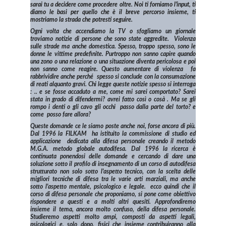
sarai tu a decidere come procedere oltre. Noi ti forniamo l'input, ti
diamo le basi per quello che è il breve percorso insieme, ti
mostriamo la strada che potresti seguire.
Ogni volta che accendiamo la TV o sfogliamo un giornale
troviamo notizie di persone che sono state aggredite. Violenza
sulle strade ma anche domestica. Spesso, troppo spesso, sono le
donne le vittime predefinite. Purtroppo non sanno capire quando
una zono o una relazione o una situazione diventa pericolosa e poi
non sanno come reagire. Questo aumentare di violenza fa
rabbrividire anche perché spesso si conclude con la consumazione
di reati alquanto gravi. Chi legge queste notizie spesso si interroga
: .. e se fosse accaduto a me, come mi sarei comportato? Sarei
stata in grado di difendermi? avrei fatto così o cosà . Ma se gli
rompo i denti o gli cavo gli occhi passo dalla parte del torto? e
come posso fare allora?
Queste domande ce le siamo poste anche noi, forse ancora di più.
Dal 1996 la FILKAM ha istituito la commissione di studio ed
applicazione dedicata alla difesa personale creando il metodo
M.G.A. metodo globale autodifesa. Dal 1996 la ricerca è
continuata ponendosi delle domande e cercando di dare una
soluzione sotto il profilo di insegnamento di un corso di autodifesa
strutturato non solo sotto l'aspetto tecnico, con la scelta delle
migliori tecniche di difesa tra le varie arti marziali, ma anche
sotto l'aspetto mentale, psicologico e legale. ecco quindi che il
corso di difesa personale che proponiamo, si pone come obiettivo
rispondere a questi e a molti altri quesiti. Approfondiremo
insieme il tema, ancora molto confuso, della difesa personale.
Studieremo aspetti molto ampi, composti da aspetti legali,
psicologici e, solo dopo, fisici che insieme contribuiranno alla