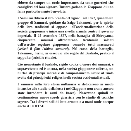
ebbero da sempre un ruolo importante, sia come guerrieri che
consiglieri del loro signore. Tuttora godono in Giappone di una
fama particolarmente benvoluta.
I Samurai ebbero il loro "canto del cigno" nel 1877, quando un
gruppo di Samurai, guidato da Saigo Takamori, per lo spirito
delle loro tradizioni si oppose all'occidentalizzazione della
società giapponese e iniziò una rivolta armata contro il governo
imperiale. Il 24 settembre 1877, nella battaglia di Shiroyama,
cinquecento samurai affrontarono trentamila soldati
dell'esercito regolare giapponese venendo tutti massacrati
(
vedasi il film l'ultimo samurai
). Nel corso della battaglia,
Takamori,
ferito, in ossequio alle regole del Bushido, praticò il
seppuku (suicidio rituale).
Ciò nonostante il bushido, rigido codice d'onore dei samurai, è
sopravvissuto ed è ancora, nella società giapponese odierna, un
nucleo di principi morali e di comportamento simile al ruolo
svolto dai principi etici religiosi nelle società occidentali attuali.
I samurai nella loro storia millenaria si dedicarono in modo
intensivo allo studio della lotta ( nel Giappone non erano ancora
state introdotte le armi da fuoco). Nascevano quindi in
continuazione nuove scuole guerriere con lo studio di tecniche
segrete. Tra i diversi stili di lotta armata o a mani nude nacque
anche il JUJITSU.