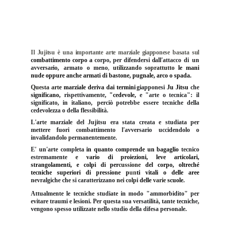
Il Jujitsu è una importante arte marziale giapponese basata sul
combattimento corpo a
corpo, per difendersi
dall'attacc
o
d
i
u
n
avversario
,
armat
o
o meno
,
utilizzando soprattutto
le mani
nude oppure anche armati di bastone, pugnale, arco o spada.
Questa art
e marziale deriva dai termini
giapponesi
Ju Jitsu
che
significano,
rispettivamente,
"cedevole,
e "arte o tecnica": il
significato, in italiano,
perciò potrebbe essere tecniche della
cedevolezza o della flessibilità.
L'arte marziale del Jujitsu era stata creata e studiata per
mettere fuori combattimento l'avversario uccidendolo o
invalidandolo permanentemente.
E' un'arte completa
in quanto comprende un bagaglio
tecnico
estremamente
e
vario di proiezioni, leve articolari,
strangolamenti, e colpi di per
cussione
del corpo, oltreché
tecniche superiori di pressione p
un
ti vitali o delle aree
nevralgiche che si caratterizzano
nei colpi
delle
varie
scuole
.
Attualmente le tecniche studiate in modo "ammorbidito" per
evitare traumi e lesioni. Per questa sua versatilità, tante tecniche,
vengono spesso utilizzate nello studio della difesa personale.