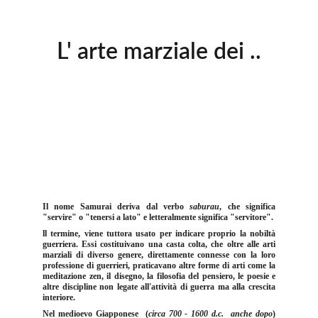
L' arte marziale dei ..
Il nome Samurai deriva dal verbo
saburau
, che significa
"servire" o "tenersi a lato" e letteralmente significa "servitore".
ll termine, viene tuttora usato per indicare proprio la nobiltà
guerriera. Essi costituivano una casta colta, che oltre alle arti
marziali di diverso genere, direttamente connesse con la loro
professione di guerrieri, praticavano altre forme di arti come la
meditazione zen, il disegno, la filosofia del pensiero, le poesie e
altre discipline non legate all'attività di guerra ma alla crescita
interiore.
Nel medioevo Giapponese (
circa 700 - 1600 d.c. anche dopo
)